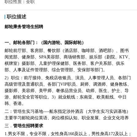
职位性质：
全职
职位描述
邮轮乘务管培生招聘
一、邮轮各部门：（国内游轮、国际邮轮）
邮轮前厅部、客房部、餐饮部（酒店部、咖啡部、酒吧部）、图书
阅览部、健身部、SPA美容部、商场销售部、娱乐部（剧院、KTV、
棋牌室）摄影部、儿童护理保健部、医务部、客户关系部、俱乐
部、人事及证件管理部、综合管理部、安保部等部门。
2）职位：前厅接待、免税店收银员、演员、人事管理人员、各部门
高级管理及普通职员、各部门VIP职员、厨师、调酒师、健身教练、
摄影师、美容师、美甲师、奢侈品营业员、幼师、医生、护士、导
游、邮轮安全官等职位。3）就业航线：东南亚、欧美航线、中日
韩、香港。
二：管培生实习基地----船东指定涉外酒店（大学生实习实训基地）
主要学习邮轮岗位英语、岗位模拟认知、职业发展、企业文化培养
三．
管培生招聘要求
1.男女不限，专业不限，女性身高160及以上，男性身高172及以上；