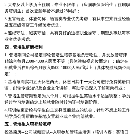
2.大专及以上学历应往届，专业不限年；（应届职位管培生；往届职
务培训生）首次登船年龄不超过28周岁；
3.五官端正，体态匀称，语言类专业优先考虑，有从事空乘行业经验
及五星级酒店工作经验者优先。
4.遵纪守法，诚实守信，具有良好的道德职业操守，期望从事航海事
业者优先考虑。
四．管培生薪酬福利
1. 管培期间公司指定邮轮管培生培养基地负责吃住，并发放管培津
贴综合每月2000-4000人民币不等（具体津贴视岗位而定）；确定在
船就业后在船综合月收入8500-18000人民币以上（具体视航线岗位而
定）；
2.基地每周实习五天休息两天。休息日其中一天公司进行免费英语口
语，邮轮专业知识及企业文化讲解，帮助学员深入了解海乘行业；
3.管培生管培期暂定为六个月，可根据学生英语水平适当调整；学员
通过学习培训确定上船就业随时转为证书培训阶段。
4.培训结束后给与学生自主选择登船就业的机会，针对不想上船工作
的学员公司帮助在基地安置就业或企业内部就业。
五．管培生入职登船流程
投递简历--公司视频面试--入职参加管培生培训（培训内容：英语口