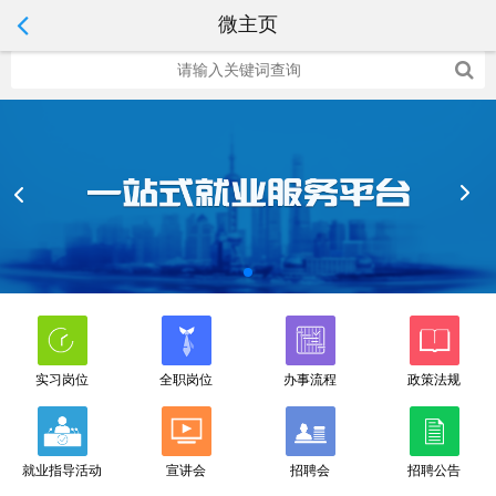
微主页
电脑版
实习岗位
全职岗位
办事流程
政策法规
就业指导活动
宣讲会
招聘会
招聘公告