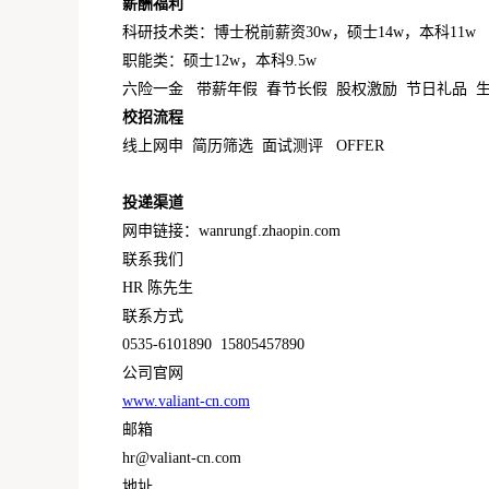
薪酬福利
科研技术类：博士税前薪资30w，硕士14w，本科11w
职能类：硕士12w，本科9.5w
六险一金 带薪年假 春节长假 股权激励 节日礼品 
校招流程
线上网申 简历筛选 面试测评 OFFER
投递渠道
网申链接：wanrungf.zhaopin.com
联系我们
HR 陈先生
联系方式
0535-6101890 15805457890
公司官网
www.valiant-cn.com
邮箱
hr@valiant-cn.com
地址