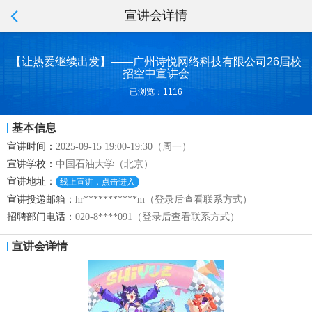
宣讲会详情
【让热爱继续出发】——广州诗悦网络科技有限公司26届校
招空中宣讲会
已浏览：1116
基本信息
宣讲时间：
2025-09-15 19:00-19:30（周一）
宣讲学校：
中国石油大学（北京）
宣讲地址：
线上宣讲，点击进入
宣讲投递邮箱：
hr***********m（登录后查看联系方式）
招聘部门电话：
020-8****091（登录后查看联系方式）
宣讲会详情