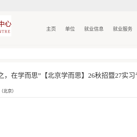
主页
单位
就业信息
就业服务
往之，在学而思”【北京学而思】26秋招暨27实
（北京）