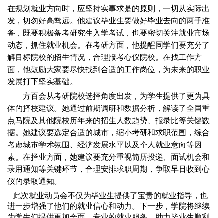
在规划就业方向时，应坚持实事求是的原则，一切从实际出
发，切勿好高骛远。他建议毕业生要做好毕业去向的两手准
备，既要积极备考研究生入学考试，也要密切关注就业市场
动态，抓住就业机会。在考研方面，他提醒同学们要充分了
解目标院校的招生情况，合理报考心仪院校。在找工作方
面，他鼓励大家要尽快找到合适的工作岗位，为未来的职业
发展打下坚实基础。
方百会从考研院校选择角度出发，为学生提供了更为具
体的择校建议。她通过前期调研和数据分析，解读了全国重
点马院及其他院校历年来的招生人数趋势、报录比等关键数
据。她建议要选定合适的城市，缩小考研和求职范围，综合
考虑城市学术氛围、经济发展水平以及个人就业意向等因
素。在择业方面，她建议要充分重视简历投递、面试机会和
录用通知等关键环节，合理安排求职周期，争取早日收到心
仪的录取通知。
此次就业动员会不仅为毕业生提供了宝贵的就业指导，也
进一步增强了他们的就业信心和动力。下一步，学院将继续
为学生们提供更加全面、专业的就业服务，助力毕业生顺利