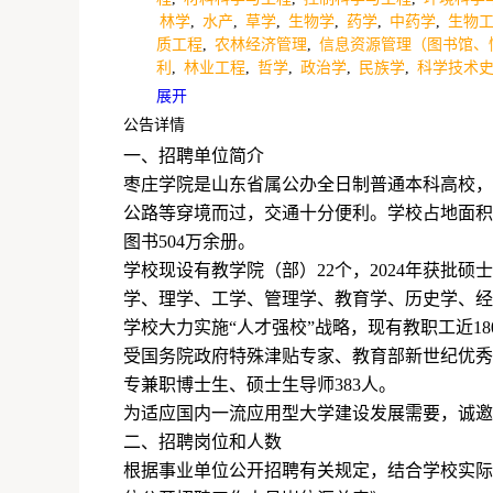
林学
,
水产
,
草学
,
生物学
,
药学
,
中药学
,
生物
质工程
,
农林经济管理
,
信息资源管理（图书馆、
利
,
林业工程
,
哲学
,
政治学
,
民族学
,
科学技术
展开
公告详情
一、招聘单位简介
枣庄学院是山东省属公办全日制普通本科高校，
公路等穿境而过，交通十分便利。学校占地面积
图书
504
万余册。
学校现设有教学院（部）
22
个，
2024
年获批硕士
学、理学、工学、管理学、教育学、历史学、经
学校大力实施“人才强校”战略，现有教职工近
18
受国务院政府特殊津贴专家、教育部新世纪优秀
专兼职博士生、硕士生导师
383
人。
为适应国内一流应用型大学建设发展需要，诚邀
二、招聘岗位和人数
根据事业单位公开招聘有关规定，结合学校实际