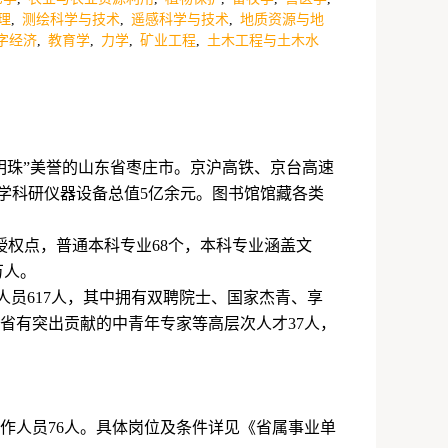
理
,
测绘科学与技术
,
遥感科学与技术
,
地质资源与地
字经济
,
教育学
,
力学
,
矿业工程
,
土木工程与土木水
明珠”美誉的山东省枣庄市。京沪高铁、京台高速
学科研仪器设备总值
5
亿余元。图书馆馆藏各类
授权点，普通本科专业
68
个，本科专业涵盖文
万人。
人员
617
人，其中拥有双聘院士、国家杰青、享
省有突出贡献的中青年专家等高层次人才
37
人，
作人员
76
人。具体岗位及条件详见《省属事业单