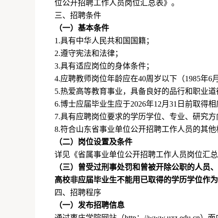
位公开招聘工作人员岗位汇总表》。
三、招聘条件
（一）基本条件
1.
具有中华人民共和国国籍；
2.
遵守宪法和法律；
3.
具有适应岗位的身体条件；
4.
应聘教师岗位年龄应在
40
周岁以下（
1985
年
6
5.
热爱高等教育事业，具备良好的品行和职业道
6.
博士应届毕业生应于
2026
年
12
月
31
日前取得相
7.
具有应聘岗位要求的学历学位、专业、研究方
8.
符合山东省事业单位公开招聘工作人员的其他
（二）岗位设置及条件
详见《省属事业单位公开招聘工作人员岗位汇总
（三）曾受过刑事处罚和曾被开除公职的人员、
高校非应届毕业生不能用已取得的学历学位作为
四、招聘程序
（一）发布招聘信息
通过枣庄学院网站（
http
：
//www.uzz.edu.cn
）面