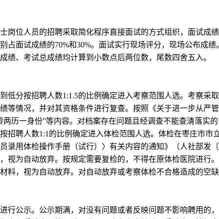
士岗位人员的招聘采取简化程序直接面试的方式组织，面试成绩
别占面试成绩的
70%
和
30%
。面试实行现场评分，现场公布成绩
成绩、考试总成绩均计算到小数点后两位数，尾数四舍五入。
到低分按招聘人数
1:1.5
的比例确定进入考察范围人选。考察采取
绩等情况，并对其资格条件进行复查。按照《关于进一步从严管
龄两历一身份”等内容。对档案存在问题且经调查不能查清落实
按招聘人数
1:1
的比例确定进入体检范围人选。体检在枣庄市市
员录用体检操作手册（试行）〉有关内容的通知》（人社部发〔
，视为自动放弃。按规定需要复检的，不得在原体检医院进行。
材料，视为自动放弃。对自动放弃或考察体检不合格造成的空缺
进行公示。公示期满，对没有问题或者反映问题不影响聘用的，