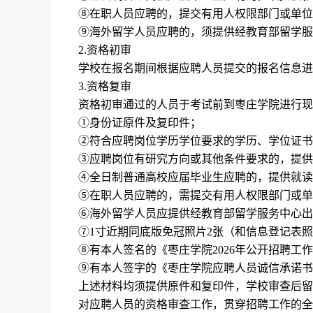
⑧在职人员应聘的，提交有用人权限部门或单位
⑨海外留学人员应聘的，须提供经教育部留学服
2.
资格初审
学校在报名期间根据应聘人员提交的报名信息进
3.
资格复审
资格初审通过的人员于考试前到枣庄学院进行现
①身份证原件及复印件；
②符合应聘岗位学历学位要求的学历、学位证书
③应聘岗位有研究方向或其他条件要求的，提供
④全日制普通高校应届毕业生应聘的，提供就读
⑤在职人员应聘的，需提交有用人权限部门或单
⑥海外留学人员应提供经教育部留学服务中心出
⑦
1
寸近期同底版免冠照片
2
张（和信息登记表照
⑧有本人签名的《枣庄学院
2026
年公开招聘工作
⑨有本人签字的《枣庄学院应聘人员诚信承诺书
上述材料均须提供原件和复印件，学校审查后留
对应聘人员的资格审查工作，贯穿招聘工作的全