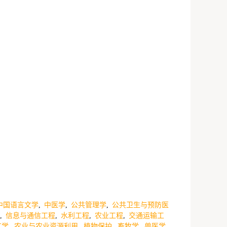
中国语言文学
,
中医学
,
公共管理学
,
公共卫生与预防医
,
信息与通信工程
,
水利工程
,
农业工程
,
交通运输工
艺学
,
农业与农业资源利用
,
植物保护
,
畜牧学
,
兽医学
,