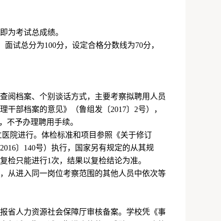
即为考试总成绩。
。面试总分为
100
分，设定合格分数线为
70
分，
查阅档案、个别谈话方式，主要考察拟聘用人员
理干部档案的意见》（鲁组发〔
2017
〕
2
号），
的，不予办理聘用手续。
立医院进行。体检标准和项目参照《关于修订
2016
〕
140
号）执行，国家另有规定的从其规
复检只能进行
1
次，结果以复检结论为准。
，从进入同一岗位考察范围的其他人员中依次等
报省人力资源社会保障厅审核备案。学校凭《事