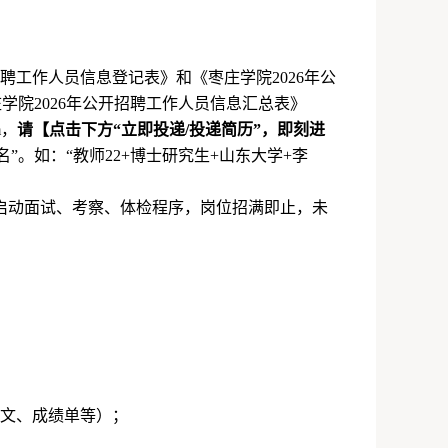
聘工作人员信息登记表》和《枣庄学院
2026
年公
庄学院
2026
年公开招聘工作人员信息汇总表》
om，
请【点击下方“立即投递/投递简历”，即刻进
名”。如：“教师
22+
博士研究生
+
山东大学
+
李
启动面试、考察、体检程序，岗位招满即止，未
文、成绩单等）；