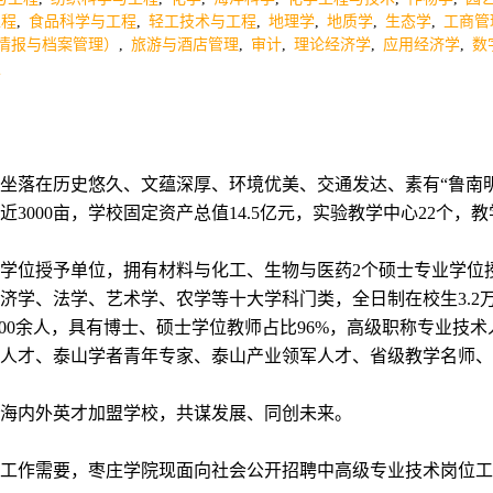
工程
,
食品科学与工程
,
轻工技术与工程
,
地理学
,
地质学
,
生态学
,
工商管
情报与档案管理）
,
旅游与酒店管理
,
审计
,
理论经济学
,
应用经济学
,
数
史
坐落在历史悠久、文蕴深厚、环境优美、交通发达、素有“鲁南
近
3000
亩，学校固定资产总值
14.5
亿元，实验教学中心
22
个，教
学位授予单位，拥有材料与化工、生物与医药
2
个硕士专业学位
济学、法学、艺术学、农学等十大学科门类，全日制在校生
3.2
00
余人，具有博士、硕士学位教师占比
96%
，高级职称专业技术
人才、泰山学者青年专家、泰山产业领军人才、省级教学名师、
海内外英才加盟学校，共谋发展、同创未来。
工作需要，枣庄学院现面向社会公开招聘中高级专业技术岗位工