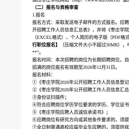
（二）报名与资格审查
1.
报名
报名方式：采取发送电子邮件的方式报名。应聘
开招聘工作人员信息汇总表》，并将《枣庄学院
（
EXCEL
格式）、个人简历的电子版（
PDF
格
行职位报名】
（压缩文件大小不超过
30MB
），
**
”。
报名时间：本次招聘的岗位为长期招聘岗位，自
招满的岗位报名有效期至
2026
年
12
月
31
日。
报名材料：
①《枣庄学院
2026
年公开招聘工作人员信息登记
②《枣庄学院
2026
年公开招聘工作人员信息汇总
③身份证扫描件；
④符合应聘岗位学历学位要求的学历、学位证书
⑤《枣庄学院应聘人员诚信承诺书》；
⑥应聘岗位有研究方向或其他条件要求的，须提
⑦全日制普通高校应届毕业生应聘的，须提供就