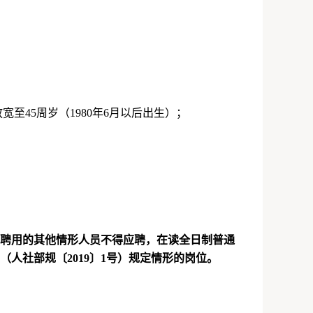
放宽至
45
周岁（
1980
年
6
月以后出生）；
聘用的其他情形人员不得应聘，在读全日制普通
（人社部规〔
2019
〕
1
号）规定情形的岗位。