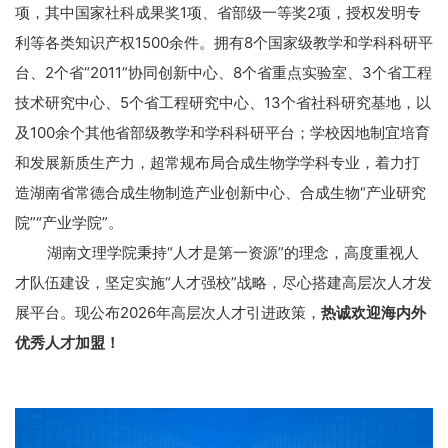
项，其中国家社科成果奖
1
项、省部级一等奖
2
项，授权发明专
利等各类知识产权
1500
余件。拥有
8
个国家级教学和学科科研平
台、
2
个省“
2011
”协同创新中心、
8
个省重点实验室、
3
个省工程
技术研究中心、
5
个省工程研究中心、
13
个省社科研究基地，以
及
100
余个其他省部级教学和学科科研平台；学校因地制宜培育
和发展新质生产力，超常规布局合成生物学学科专业，着力打
造湖南省常德合成生物制造产业创新中心、合成生物“产业研究
院”“产业学院”。
湖南文理学院秉持“人才是第一资源”的理念，高度重视人
才队伍建设，坚定实施“人才强校”战略，尽心搭建高层次人才发
展平台。现公布
2026
年高层次人才引进政策，
热诚欢迎海内外
优秀人才加盟！