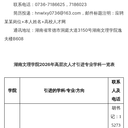
联系电话：
0736-7186625
，
7186023
简历投递：
hnwlxy0736@163.com
，邮件标题注明：应聘
某某岗位
+
本人姓名
+
高校人才网
通讯地址：湖南省常德市洞庭大道
3150
号湖南文理学院逸
夫楼
B608
湖南文理学院
2026
年高层次人才引进专业学科一览表
联系
学院
引进的学科/专业/方向
人及
电话
胡书
记：1
5273