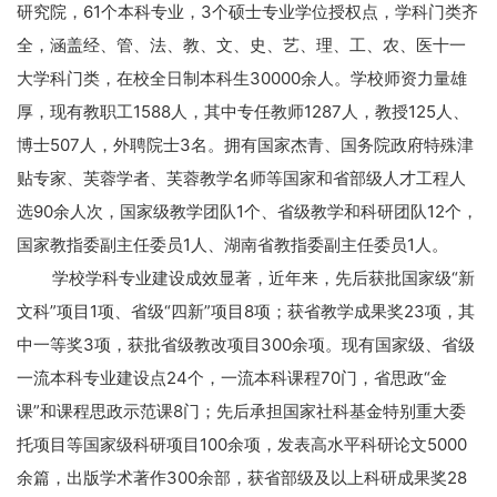
研究院，
61
个本科专业，
3
个硕士专业学位授权点，学科门类齐
全，涵盖经、管、法、教、文、史、艺、理、工、农、医十一
大学科门类，在校全日制本科生
30000
余人。学校师资力量雄
厚，现有教职工
1588
人，其中专任教师
1287
人，教授
125
人、
博士
507
人，外聘院士
3
名。拥有国家杰青、国务院政府特殊津
贴专家、芙蓉学者、芙蓉教学名师等国家和省部级人才工程人
选
90
余人次，国家级教学团队
1
个、省级教学和科研团队
12
个，
国家教指委副主任委员
1
人、湖南省教指委副主任委员
1
人。
学校学科专业建设成效显著，近年来，先后获批国家级“新
文科”项目
1
项、省级“四新”项目
8
项；获省教学成果奖
23
项，其
中一等奖
3
项，获批省级教改项目
300
余项。现有国家级、省级
一流本科专业建设点
24
个，一流本科课程
70
门，省思政“金
课”和课程思政示范课
8
门；先后承担国家社科基金特别重大委
托项目等国家级科研项目
100
余项，发表高水平科研论文
5000
余篇，出版学术著作
300
余部，获省部级及以上科研成果奖
28