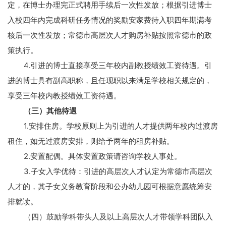
定，在博士办理完正式聘用手续后一次性发放；根据引进博士
入校四年内完成科研任务情况的奖励安家费待入职四年期满考
核后一次性发放；常德市高层次人才购房补贴按照常德市的政
策执行。
4.
引进的博士直接享受三年校内副教授绩效工资待遇。引
进的博士具有副高职称，且任现职以来满足学校相关规定的，
享受三年校内教授绩效工资待遇。
（三）其他待遇
1.
安排住房。学校原则上为引进的人才提供两年校内过渡房
租住，如无过渡房安排，则给予两年的租房补贴。
2.
安置配偶。具体安置政策请咨询学校人事处。
3.
子女入学优待：引进的高层次人才认定为常德市高层次
人才的，其子女义务教育阶段和公办幼儿园可根据意愿统筹安
排就读。
（四）鼓励学科带头人及以上高层次人才带领学科团队入