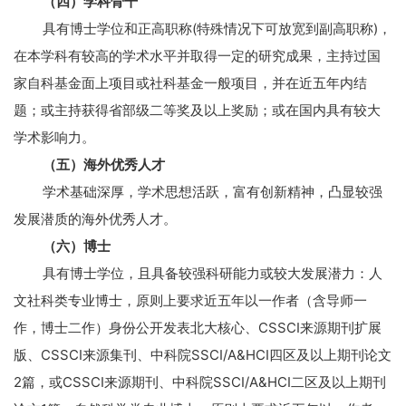
（四）学科骨干
具有博士学位和正高职称
(
特殊情况下可放宽到副高职称
)
，
在本学科有较高的学术水平并取得一定的研究成果，主持过国
家自科基金面上项目或社科基金一般项目，并在近五年内结
题；或主持获得省部级二等奖及以上奖励；或在国内具有较大
学术影响力。
（五）海外优秀人才
学术基础深厚，学术思想活跃，富有创新精神，凸显较强
发展潜质的海外优秀人才。
（六）博士
具有博士学位，且具备较强科研能力或较大发展潜力：人
文社科类专业博士，原则上要求近五年以一作者（含导师一
作，博士二作）身份公开发表北大核心、
CSSCI
来源期刊扩展
版、
CSSCI
来源集刊、中科院
SSCI/A&HCI
四区及以上期刊论文
2
篇，或
CSSCI
来源期刊、中科院
SSCI/A&HCI
二区及以上期刊