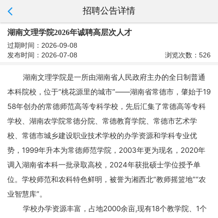
招聘公告详情
湖南文理学院2026年诚聘高层次人才
过期时间：2026-09-08
发布时间：2026-07-08
浏览次数：526
湖南文理学院是一所由湖南省人民政府主办的全日制普通
本科院校，位于“桃花源里的城市”——湖南省常德市，肇始于
19
58
年创办的常德师范高等专科学校，先后汇集了常德高等专科
学校、湖南农学院常德分院、常德教育学院、常德市艺术学
校、常德市城乡建设职业技术学校的办学资源和学科专业优
势，
1999
年升本为常德师范学院，
2003
年更为现名，
2020
年
调入湖南省本科一批录取高校，
2024
年获批硕士学位授予单
位。学校师范和农科特色鲜明，被誉为湘西北“教师摇篮地”“农
业智慧库”。
学校办学资源丰富，占地
2000
余亩
,
现有
18
个教学院、
1
个