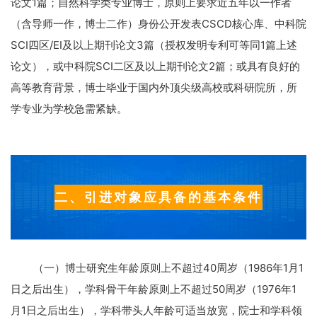
论文
1
篇；自然科学类专业博士，原则上要求近五年以一作者
（含导师一作，博士二作）身份公开发表
CSCD
核心库、中科院
SCI
四区
/EI
及以上期刊论文
3
篇（授权发明专利可等同
1
篇上述
论文），或中科院
SCI
二区及以上期刊论文
2
篇；或具有良好的
高等教育背景，博士毕业于国内外顶尖级高校或科研院所，所
学专业为学校急需紧缺。
二、引进对象应具备的基本条件
（一）博士研究生年龄原则上不超过
40
周岁（
1986
年
1
月
1
日之后出生），学科骨干年龄原则上不超过
50
周岁（
1976
年
1
月
1
日之后出生），学科带头人年龄可适当放宽，院士和学科领